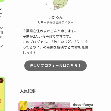
ク
て
まかろん
リサーチ好き主婦ライター
撃い
千葉県在住のまかろんと申します。
デミ
子供が2人いる子育てママです。
て
このブログでは、「欲しいけど、どこに売
。
Wイ
ってるの？」の疑問を解決する内容を発信
します！
詳しいプロフィールはこちら！
ア
人気記事