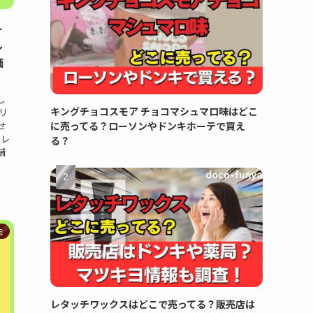
ー
ル
価
し
キングチョコスモア チョコマシュマロ味はどこ
リ
に売ってる？ローソンやドンキホーテで買え
せ
クレ
る？
舗
ミ
レタッチワックスはどこで売ってる？販売店は