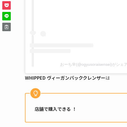
おーち🌸(@ogyusoraisensei)が
WHIPPED ヴィーガンパッククレンザー
は
店舗で購入できる ！