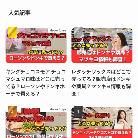
人気記事
キングチョコスモア チョコ
レタッチワックスはどこで
マシュマロ味はどこに売っ
売ってる？販売店はドンキ
てる？ローソンやドンキホ
や薬局？マツキヨ情報も調
ーテで買える？
査！