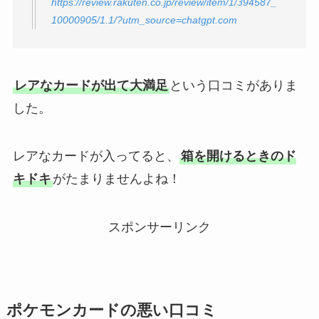
https://review.rakuten.co.jp/review/item/1/394587_
10000905/1.1/?utm_source=chatgpt.com
レアなカードが出て大満足
という口コミがありま
した。
レアなカードが入ってると、
箱を開けるときのド
キドキ
がたまりませんよね！
スポンサーリンク
ポケモンカード
の悪い口コミ