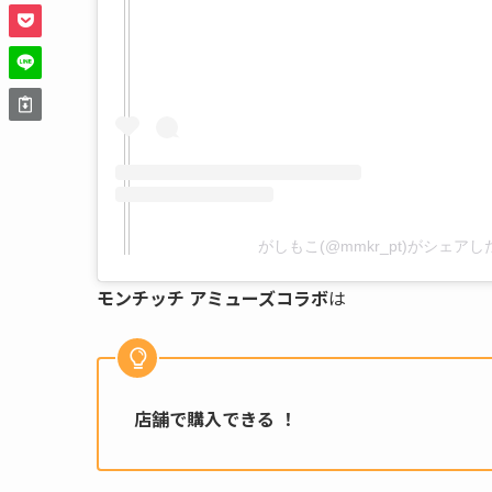
がしもこ(@mmkr_pt)がシェア
モンチッチ アミューズコラボ
は
店舗で購入できる ！