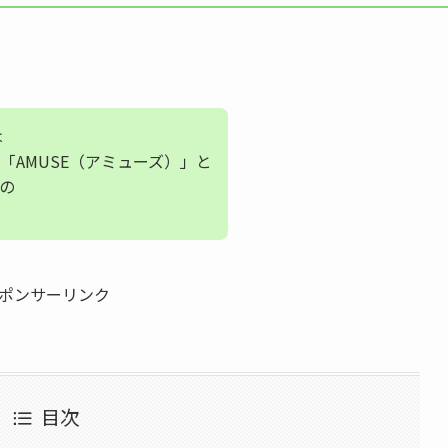
は
「AMUSE（アミューズ）」と
の
ポンサーリンク
目次