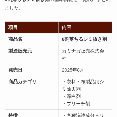
ました。
項目
内容
商品名
8割落ちるシミ抜き剤
製造販売元
カミナガ販売株式会
社
発売日
2025年8月
商品カテゴリ
・衣料・布製品用シ
ミ除去剤
・漂白剤
・ブリーチ剤
特徴
・各種洗浄成分＋リ