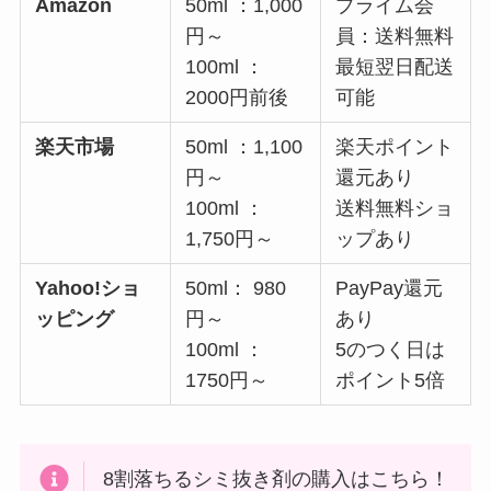
Amazon
50ml ：1,000
プライム会
円～
員：送料無料
100ml ：
最短翌日配送
2000円前後
可能
楽天市場
50ml ：1,100
楽天ポイント
円～
還元あり
100ml ：
送料無料ショ
1,750円～
ップあり
Yahoo!ショ
50ml： 980
PayPay還元
ッピング
円～
あり
100ml ：
5のつく日は
1750円～
ポイント5倍
8割落ちるシミ抜き剤の購入はこちら！