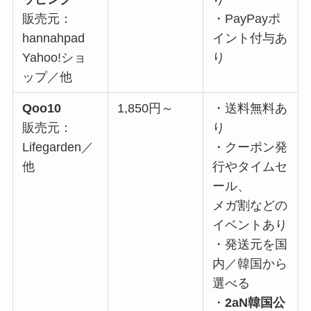
販売元：
・PayPayポ
hannahpad
イント付与あ
Yahoo!ショ
り
ップ／他
Qoo10
1,850円～
・送料無料あ
販売元：
り
Lifegarden／
・クーポン発
他
行やタイムセ
ール、
メガ割などの
イベントあり
・発送元を国
内／韓国から
選べる
・
2aN韓国公