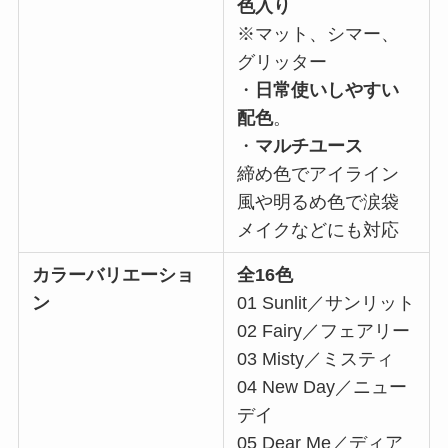
色入り
※マット、シマー、
グリッター
・
日常使いしやすい
配色
。
・
マルチユース
締め色でアイライン
風や明るめ色で涙袋
メイクなどにも対応
カラーバリエーショ
全16色
ン
01 Sunlit／サンリット
02 Fairy／フェアリー
03 Misty／ミスティ
04 New Day／ニュー
デイ
05 Dear Me／ディア