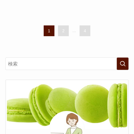
1
2
...
4